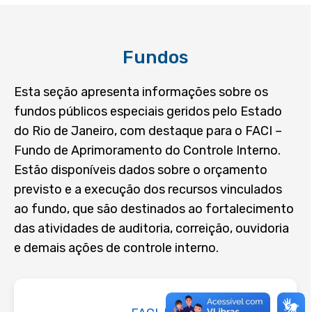
O que é e como funciona
O que você encontra no portal
Fundos
Legislação
Perguntas Frequentes
Esta seção apresenta informações sobre os
fundos públicos especiais geridos pelo Estado
Glossário
do Rio de Janeiro, com destaque para o FACI –
REDE DE OUVIDORIAS E
TRANSPARÊNCIA
Fundo de Aprimoramento do Controle Interno.
Estão disponíveis dados sobre o orçamento
Rede de ouvidorias e transparência
previsto e a execução dos recursos vinculados
CONTROLE SOCIAL
ao fundo, que são destinados ao fortalecimento
Decisões 3° instância LAI
das atividades de auditoria, correição, ouvidoria
Ranking de transparência
e demais ações de controle interno.