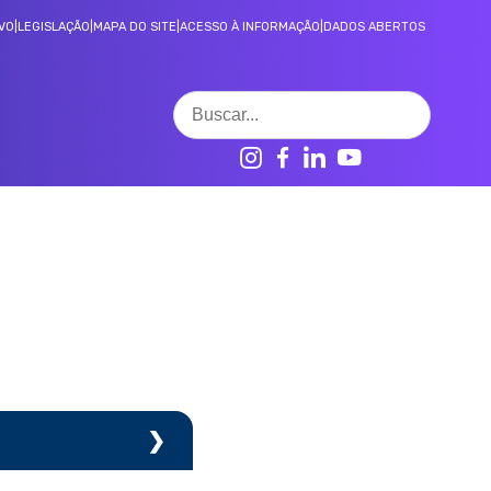
VO
|
LEGISLAÇÃO
|
MAPA DO SITE
|
ACESSO À INFORMAÇÃO
|
DADOS ABERTOS
CONTROLE SOCIAL
Decisões 3° instância LAI
Ranking de transparência