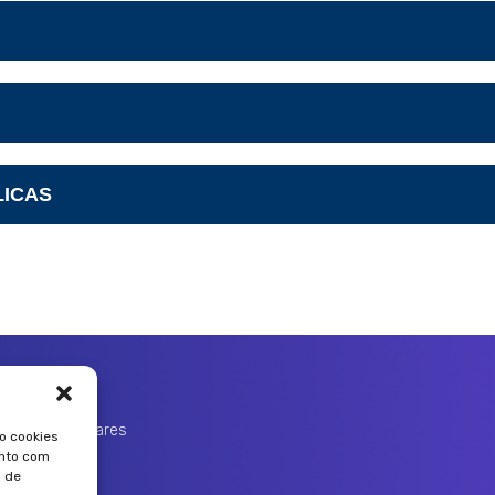
do de Polícia Militar – SEPM
do de Polícia Civil – SEPOL
s e Medidas do Estado do Rio de Janeiro – IPEM
al do Estado – CGE-RJ
s e Cartografia do Estado do Rio de Janeiro – ITERJ
al de Ações Socioeducativas – DEGASE
stadual de Estatística, Pesquisa e Formação de Servidores Púb
LICAS
l do Estado – PGE-RJ
 à Escola Técnica do Estado do Rio de Janeiro – FAETEC
to do Estado do Rio de Janeiro – AgeRio
stado do Rio de Janeiro – UERJ
 12º e 13º andares
o cookies
 20020-000
ento com
 de