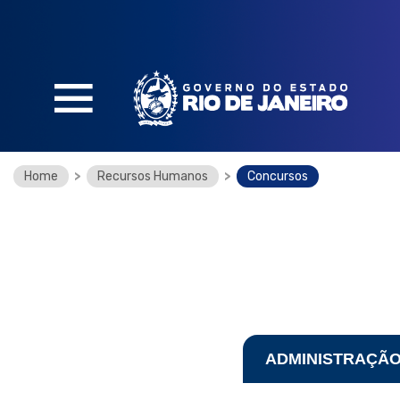
SOBRE O PORTAL
Home
>
Recursos Humanos
>
Concursos
O que é e como funciona
O que você encontra no portal
Legislação
Perguntas Frequentes
Glossário
ADMINISTRAÇÃO