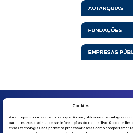
Secretaria de Esta
AUTARQUIAS
Secretaria de Esta
Instituto de Peso
Controladoria Ger
FUNDAÇÕES
Instituto de Terra
Departamento Ger
Fundação Centro E
RioPrevidência
EMPRESAS PÚB
Procuradoria Gera
Fundação de Apoio
Agência de Fomen
Universidade do E
Cookies
Av. Erasmo Braga, nº 118 -
Para proporcionar as melhores experiências, utilizamos tecnologias com
Centro - Rio de Janeiro,
para armazenar e/ou acessar informações do dispositivo. O consentim
essas tecnologias nos permitirá processar dados como comportamento
(21) 2333-1814