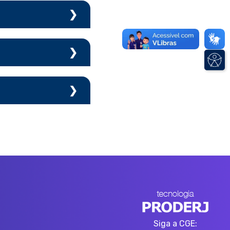
licos – CEPERJ
Siga a CGE: