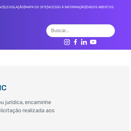
VO
|
LEGISLAÇÃO
|
MAPA DO SITE
|
ACESSO À INFORMAÇÃO
|
DADOS ABERTOS
CONTROLE SOCIAL
Decisões 3° instância LAI
Ranking de transparência
IC
u jurídica, encaminhe
icitação realizada aos