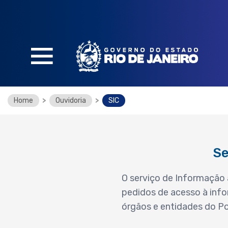
SOBRE O PORTAL
Home
>
Ouvidoria
>
SIC
O que é e como funciona
O que você encontra no portal
Legislação
Se
Perguntas Frequentes
Glossário
O serviço de Informação 
pedidos de acesso à info
órgãos e entidades do Po