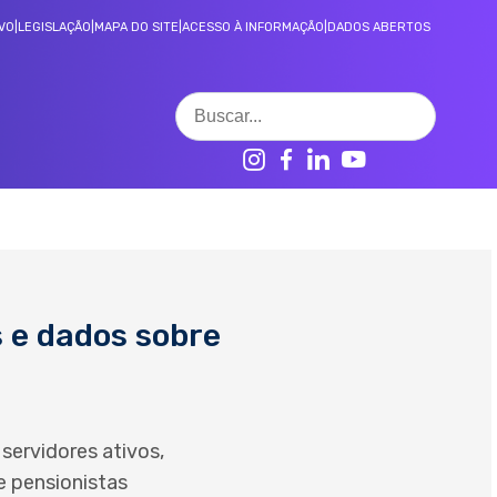
VO
|
LEGISLAÇÃO
|
MAPA DO SITE
|
ACESSO À INFORMAÇÃO
|
DADOS ABERTOS
CONTROLE SOCIAL
Decisões 3° instância LAI
Ranking de transparência
 e dados sobre
ervidores ativos,
 pensionistas