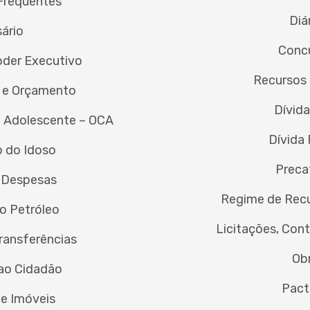
Frequentes
Diá
sário
Conc
oder Executivo
Recursos
 e Orçamento
Dívida
e Adolescente – OCA
Dívida 
 do Idoso
Preca
e Despesas
Regime de Recu
do Petróleo
Licitações, Con
ransferências
Ob
 ao Cidadão
Pact
e Imóveis