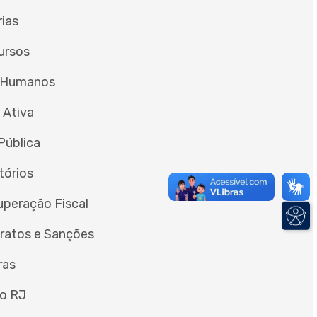
rias
ursos
 Humanos
 Ativa
Pública
tórios
peração Fiscal
tratos e Sanções
ras
o RJ