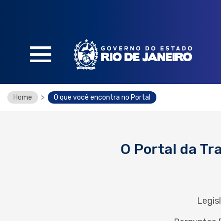
SOBRE O PORTAL
Home
>
O que você encontra no Portal
O que é e como funciona
O que você encontra no portal
Legislação
O Portal da T
Perguntas Frequentes
Glossário
Legis