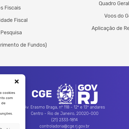
Quadro Geral
s Fiscais
Voos do G
idade Fiscal
Aplicação de R
 Pesquisa
rimento de Fundos)
o cookies
ento com
 de
Av. Erasmo Braga, nº 118 - 12º e 13º andares
Centro - Rio de Janeiro, 20020-000
funções.
(21) 2333-1814
controladoria@cge.rj.gov.br