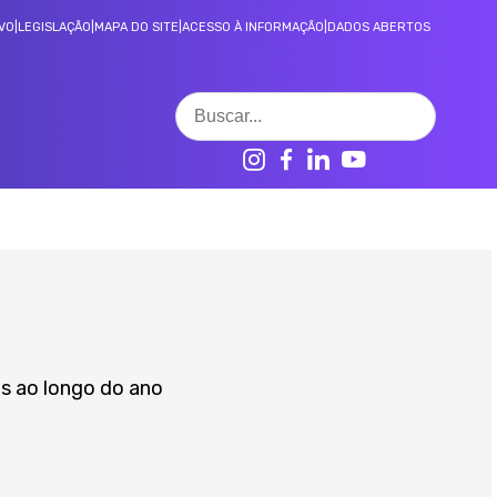
VO
|
LEGISLAÇÃO
|
MAPA DO SITE
|
ACESSO À INFORMAÇÃO
|
DADOS ABERTOS
CONTROLE SOCIAL
Decisões 3° instância LAI
Ranking de transparência
os ao longo do ano