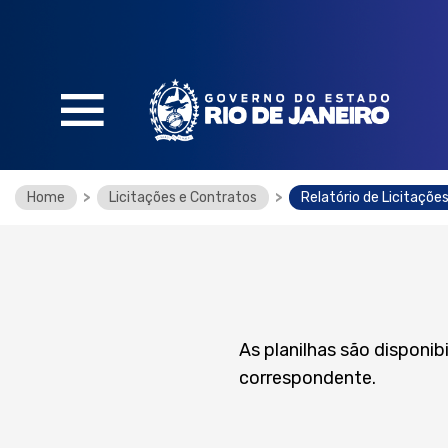
SOBRE O PORTAL
Home
>
Licitações e Contratos
>
Relatório de Licitaçõe
O que é e como funciona
O que você encontra no portal
Legislação
Perguntas Frequentes
Glossário
As planilhas são disponi
correspondente.