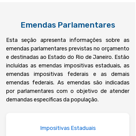
O que é e como funciona
O que você encontra no portal
Emendas Parlamentares
Legislação
Perguntas Frequentes
Esta seção apresenta informações sobre as
emendas parlamentares previstas no orçamento
Glossário
e destinadas ao Estado do Rio de Janeiro. Estão
REDE DE OUVIDORIAS E
TRANSPARÊNCIA
incluídas as emendas impositivas estaduais, as
emendas impositivas federais e as demais
Rede de ouvidorias e transparência
emendas federais. As emendas são indicadas
CONTROLE SOCIAL
por parlamentares com o objetivo de atender
Decisões 3° instância LAI
demandas específicas da população.
Ranking de transparência
Impositivas Estaduais