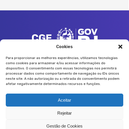
Cookies
Av. Erasmo Braga, nº 118 - 12º e 13º andares
Centro - Rio de Janeiro, 20020-000
Para proporcionar as melhores experiências, utilizamos tecnologias
como cookies para armazenar e/ou acessar informações do
(21) 2333-1814
dispositivo. O consentimento com essas tecnologias nos permitirá
controladoria@cge.rj.gov.br
processar dados como comportamento de navegação ou IDs únicos
neste site. A não autorização ou a retirada do consentimento podem
afetar negativamente determinados recursos e funções.
Siga a CGE:
Aceitar
Rejeitar
Gestão de Cookies