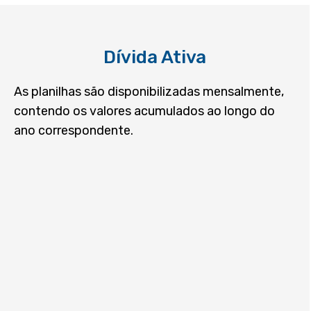
O que é e como funciona
O que você encontra no portal
Dívida Ativa
Legislação
Perguntas Frequentes
As planilhas são disponibilizadas mensalmente,
contendo os valores acumulados ao longo do
Glossário
ano correspondente.
REDE DE OUVIDORIAS E
TRANSPARÊNCIA
Rede de ouvidorias e transparência
CONTROLE SOCIAL
Decisões 3° instância LAI
Ranking de transparência