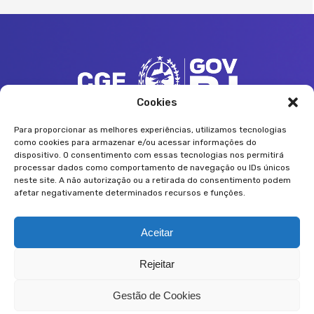
Cookies
Av. Erasmo Braga, nº 118 - 12º e 13º andares
Centro - Rio de Janeiro, 20020-000
Para proporcionar as melhores experiências, utilizamos tecnologias
como cookies para armazenar e/ou acessar informações do
(21) 2333-1814
dispositivo. O consentimento com essas tecnologias nos permitirá
controladoria@cge.rj.gov.br
processar dados como comportamento de navegação ou IDs únicos
neste site. A não autorização ou a retirada do consentimento podem
afetar negativamente determinados recursos e funções.
Siga a CGE:
Aceitar
Rejeitar
Gestão de Cookies